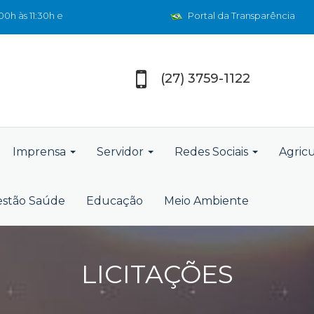
0h às 11:30h e
Portal da Transparência
(27) 3759-1122
Imprensa
Servidor
Redes Sociais
Agric
stão Saúde
Educação
Meio Ambiente
LICITAÇÕES