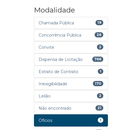
Modalidade
Chamada Pública
19
Concorrência Pública
26
Convite
2
Dispensa de Licitação
766
Extrato de Contrato
1
Inexigibilidade
170
Leilão
2
Não encontrado
21
Ofícios
1