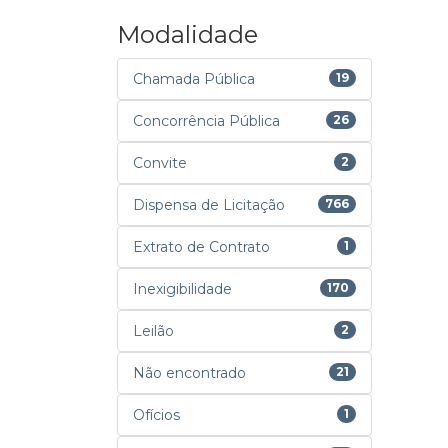
Modalidade
Chamada Pública
19
Concorrência Pública
26
Convite
2
Dispensa de Licitação
766
Extrato de Contrato
1
Inexigibilidade
170
Leilão
2
Não encontrado
21
Ofícios
1