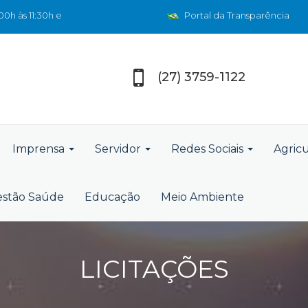
0h às 11:30h e
Portal da Transparência
(27) 3759-1122
Imprensa
Servidor
Redes Sociais
Agric
stão Saúde
Educação
Meio Ambiente
LICITAÇÕES