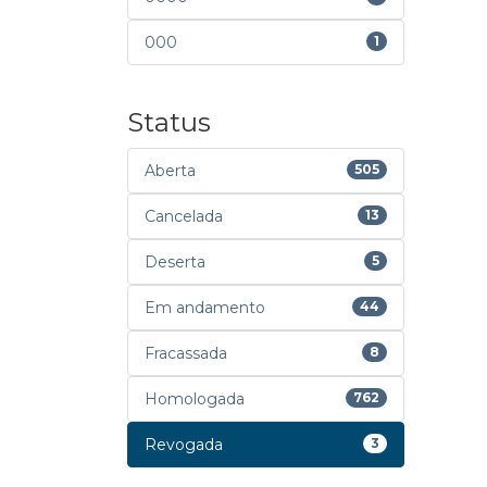
000
1
Status
Aberta
505
Cancelada
13
Deserta
5
Em andamento
44
Fracassada
8
Homologada
762
Revogada
3