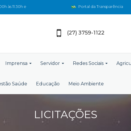
0h às 11:30h e
Portal da Transparência
(27) 3759-1122
Imprensa
Servidor
Redes Sociais
Agric
stão Saúde
Educação
Meio Ambiente
LICITAÇÕES