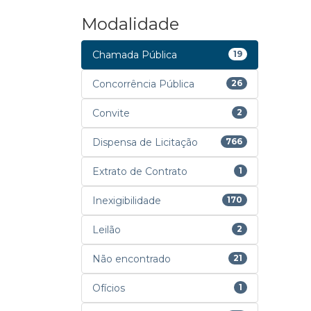
Modalidade
Chamada Pública
19
Concorrência Pública
26
Convite
2
Dispensa de Licitação
766
Extrato de Contrato
1
Inexigibilidade
170
Leilão
2
Não encontrado
21
Ofícios
1