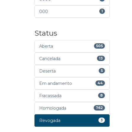
000
1
Status
Aberta
505
Cancelada
13
Deserta
5
Em andamento
44
Fracassada
8
Homologada
762
Revogada
3