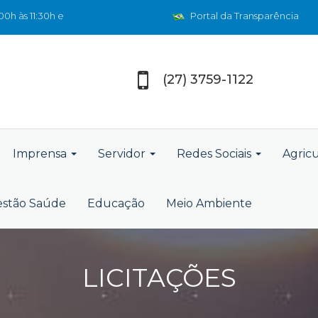
0h às 11:30h e
Portal da Transparência
(27) 3759-1122
Imprensa
Servidor
Redes Sociais
Agric
stão Saúde
Educação
Meio Ambiente
LICITAÇÕES