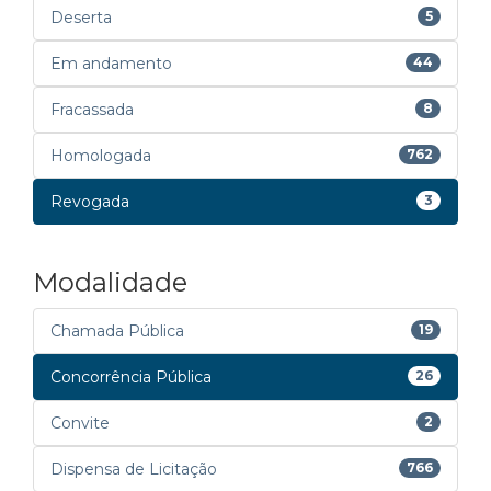
Deserta
5
Em andamento
44
Fracassada
8
Homologada
762
Revogada
3
Modalidade
Chamada Pública
19
Concorrência Pública
26
Convite
2
Dispensa de Licitação
766