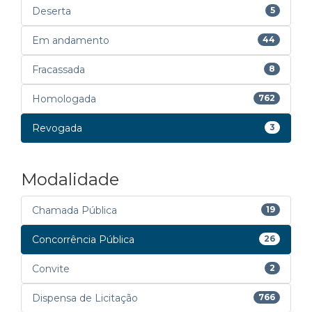
Deserta
5
Em andamento
44
Fracassada
8
Homologada
762
Revogada
3
Modalidade
Chamada Pública
19
Concorrência Pública
26
Convite
2
Dispensa de Licitação
766