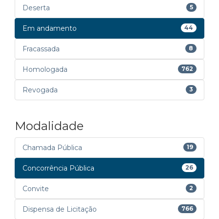
Deserta
5
Em andamento
44
Fracassada
8
Homologada
762
Revogada
3
Modalidade
Chamada Pública
19
Concorrência Pública
26
Convite
2
Dispensa de Licitação
766