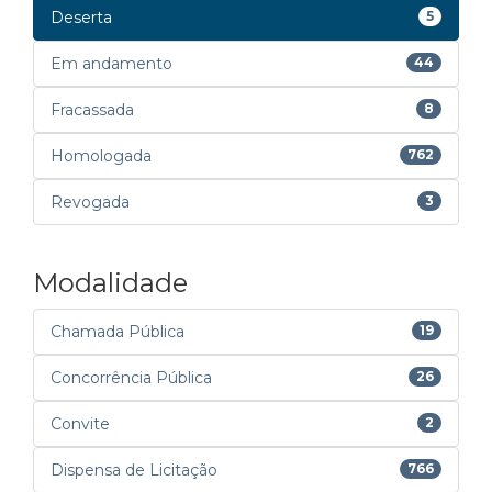
Deserta
5
Em andamento
44
Fracassada
8
Homologada
762
Revogada
3
Modalidade
Chamada Pública
19
Concorrência Pública
26
Convite
2
Dispensa de Licitação
766