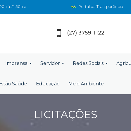
0h às 11:30h e
Portal da Transparência
(27) 3759-1122
Imprensa
Servidor
Redes Sociais
Agric
stão Saúde
Educação
Meio Ambiente
LICITAÇÕES