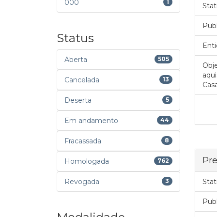
000
1
Stat
Pub
Status
Enti
Aberta
505
Obje
aqui
Cancelada
13
Casa
Deserta
5
Em andamento
44
Fracassada
8
Pre
Homologada
762
Revogada
3
Stat
Pub