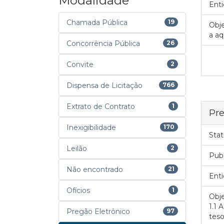
Modalidade
Enti
Chamada Pública
19
Obje
a aq
Concorrência Pública
26
Convite
2
Dispensa de Licitação
766
Extrato de Contrato
1
Pre
Inexigibilidade
170
Stat
Leilão
2
Pub
Não encontrado
21
Enti
Ofícios
1
Obje
1.1 
Pregão Eletrônico
97
teso