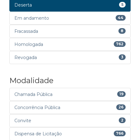
Deserta
5
Em andamento
44
Fracassada
8
Homologada
762
Revogada
3
Modalidade
Chamada Pública
19
Concorrência Pública
26
Convite
2
Dispensa de Licitação
766