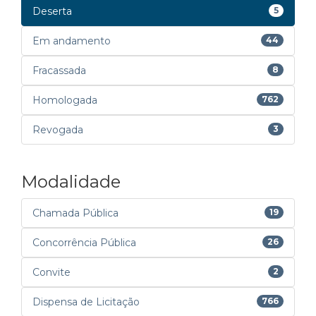
Deserta
5
Em andamento
44
Fracassada
8
Homologada
762
Revogada
3
Modalidade
Chamada Pública
19
Concorrência Pública
26
Convite
2
Dispensa de Licitação
766