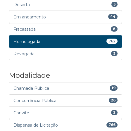
Deserta
5
Em andamento
44
Fracassada
8
Homologada
762
Revogada
3
Modalidade
Chamada Pública
19
Concorrência Pública
26
Convite
2
Dispensa de Licitação
766