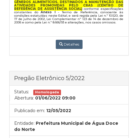
GÊNEROS ALIMENTÍCIOS, DESTINADOS A MANUTENÇÃO DAS
ATIVIDADES PROMOVIDAS PELO CRAS (CENTRO DE
REFERÊNCIA DE ASSISTÊNCIA SOCIAL)
conforme especificações
constantes do
Anexo I
- Termo de Referência, consoante às
condições estatuídas neste Edital, e será regida pela Lei n.º 10.520, de
17 de julho de 2002, Lei Complementar nº 123 de 14 de dezembro de
2006 e como pela Lei n.º 8.666/93 e alterações, nos casos omissos.
Detalhes
Pregão Eletrônico 5/2022
Status:
Homologada
Abertura:
01/06/2022 09:00
Publicado em:
12/05/2022
Entidade:
Prefeitura Municipal de Água Doce
do Norte