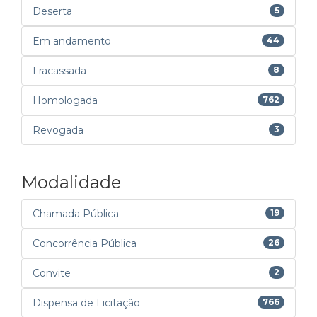
Deserta
5
Em andamento
44
Fracassada
8
Homologada
762
Revogada
3
Modalidade
Chamada Pública
19
Concorrência Pública
26
Convite
2
Dispensa de Licitação
766