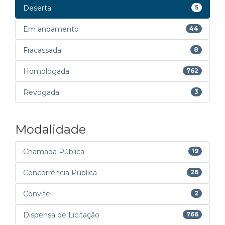
Deserta
5
Em andamento
44
Fracassada
8
Homologada
762
Revogada
3
Modalidade
Chamada Pública
19
Concorrência Pública
26
Convite
2
Dispensa de Licitação
766