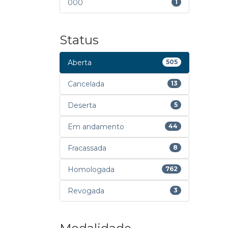
000
1
Status
Aberta
505
Cancelada
13
Deserta
5
Em andamento
44
Fracassada
8
Homologada
762
Revogada
3