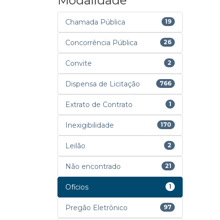
Modalidade
Chamada Pública
19
Concorrência Pública
26
Convite
2
Dispensa de Licitação
766
Extrato de Contrato
1
Inexigibilidade
170
Leilão
2
Não encontrado
21
Ofícios
1
Pregão Eletrônico
97