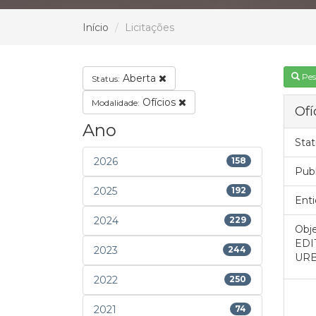
Início
Licitações
Pes
Aberta
Status:
Ofícios
Modalidade:
Ofí
Ano
Stat
2026
158
Pub
2025
192
Enti
2024
229
Obje
EDI
2023
244
URB
2022
250
2021
74