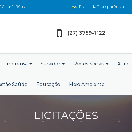
0h às 11:30h e
Portal da Transparência
(27) 3759-1122
Imprensa
Servidor
Redes Sociais
Agric
stão Saúde
Educação
Meio Ambiente
LICITAÇÕES