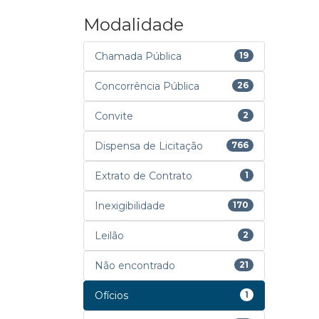
Modalidade
Chamada Pública
19
Concorrência Pública
26
Convite
2
Dispensa de Licitação
766
Extrato de Contrato
1
Inexigibilidade
170
Leilão
2
Não encontrado
21
Ofícios
1