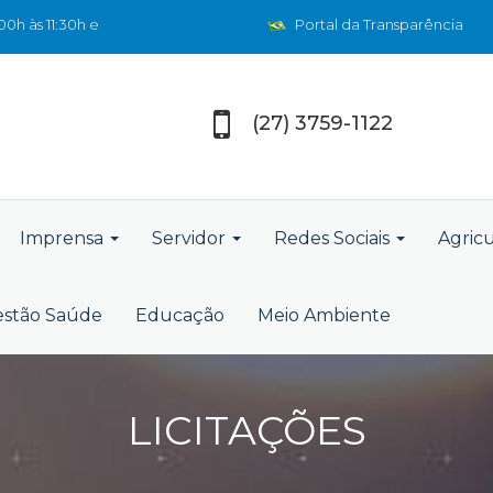
0h às 11:30h e
Portal da Transparência
(27) 3759-1122
Imprensa
Servidor
Redes Sociais
Agric
stão Saúde
Educação
Meio Ambiente
LICITAÇÕES