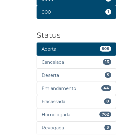
000
1
Status
Aberta
505
Cancelada
13
Deserta
5
Em andamento
44
Fracassada
8
Homologada
762
Revogada
3