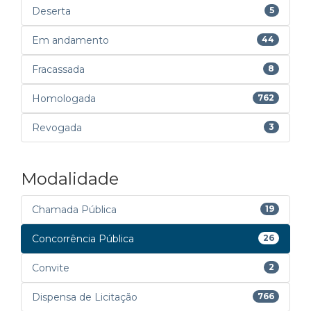
Deserta
5
Em andamento
44
Fracassada
8
Homologada
762
Revogada
3
Modalidade
Chamada Pública
19
Concorrência Pública
26
Convite
2
Dispensa de Licitação
766