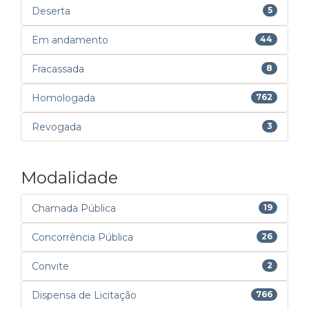
Deserta
5
Em andamento
44
Fracassada
8
Homologada
762
Revogada
3
Modalidade
Chamada Pública
19
Concorrência Pública
26
Convite
2
Dispensa de Licitação
766