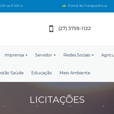
0h às 11:30h e
Portal da Transparência
(27) 3759-1122
Imprensa
Servidor
Redes Sociais
Agric
stão Saúde
Educação
Meio Ambiente
LICITAÇÕES