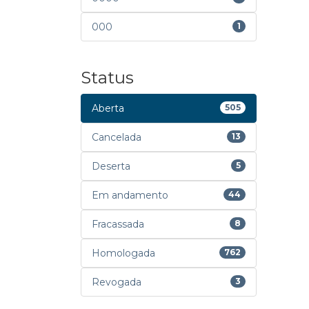
000
1
Status
Aberta
505
Cancelada
13
Deserta
5
Em andamento
44
Fracassada
8
Homologada
762
Revogada
3