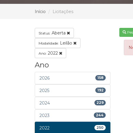
Início
Licitações
Pes
Aberta
Status:
Leilão
Modalidade:
N
2022
Ano:
Ano
2026
158
2025
192
2024
229
2023
244
2022
250