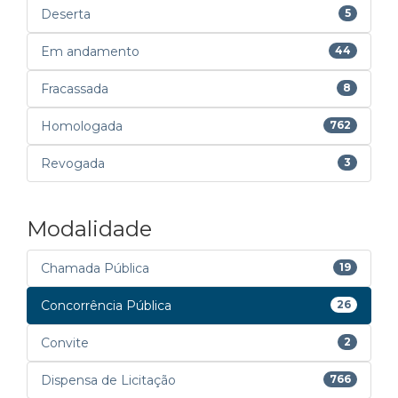
Deserta
5
Em andamento
44
Fracassada
8
Homologada
762
Revogada
3
Modalidade
Chamada Pública
19
Concorrência Pública
26
Convite
2
Dispensa de Licitação
766