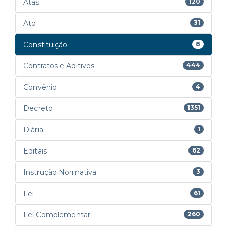
Atas
120
Ato
31
Constituição
8
Contratos e Aditivos
444
Convênio
4
Decreto
1351
Diária
1
Editais
62
Instrução Normativa
3
Lei
61
Lei Complementar
260