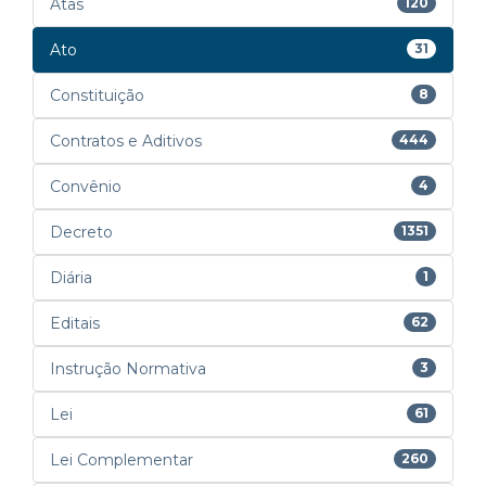
Atas
120
Ato
31
Constituição
8
Contratos e Aditivos
444
Convênio
4
Decreto
1351
Diária
1
Editais
62
Instrução Normativa
3
Lei
61
Lei Complementar
260