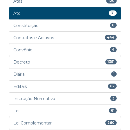
Atas
120
Ato
31
Constituição
8
Contratos e Aditivos
444
Convênio
4
Decreto
1351
Diária
1
Editais
62
Instrução Normativa
3
Lei
61
Lei Complementar
260