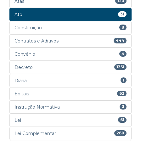
Atas
120
Ato
31
Constituição
8
Contratos e Aditivos
444
Convênio
4
Decreto
1351
Diária
1
Editais
62
Instrução Normativa
3
Lei
61
Lei Complementar
260