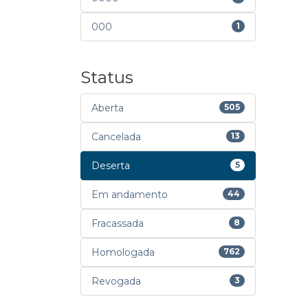
000
1
Status
Aberta
505
Cancelada
13
Deserta
5
Em andamento
44
Fracassada
8
Homologada
762
Revogada
3