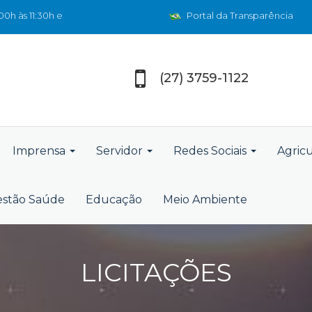
0h às 11:30h e
Portal da Transparência
(27) 3759-1122
Imprensa
Servidor
Redes Sociais
Agric
stão Saúde
Educação
Meio Ambiente
LICITAÇÕES