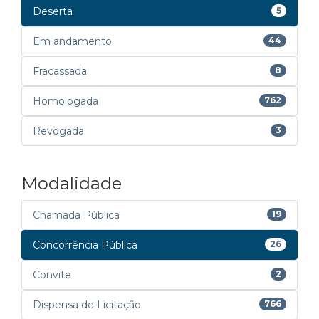
Deserta
5
Em andamento
44
Fracassada
8
Homologada
762
Revogada
3
Modalidade
Chamada Pública
19
Concorrência Pública
26
Convite
2
Dispensa de Licitação
766