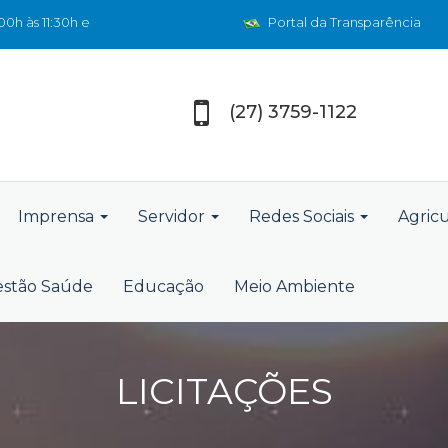
0h às 11:30h e
Portal da Transparência
(27) 3759-1122
Imprensa
Servidor
Redes Sociais
Agric
stão Saúde
Educação
Meio Ambiente
LICITAÇÕES