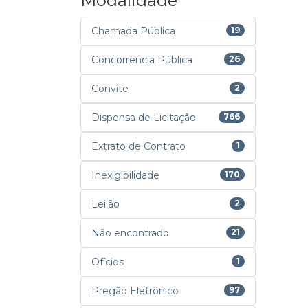
Modalidade
Chamada Pública
19
Concorrência Pública
26
Convite
2
Dispensa de Licitação
766
Extrato de Contrato
1
Inexigibilidade
170
Leilão
2
Não encontrado
21
Ofícios
1
Pregão Eletrônico
97