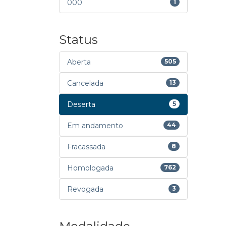
000
1
Status
Aberta
505
Cancelada
13
Deserta
5
Em andamento
44
Fracassada
8
Homologada
762
Revogada
3