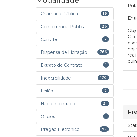
Modalidade
Pub
Chamada Pública
19
Enti
Concorrência Pública
26
Obje
O o
Convite
2
espe
obj
Dispensa de Licitação
766
rea
quim
Extrato de Contrato
1
Inexigibilidade
170
Leilão
2
Não encontrado
21
Pre
Ofícios
1
Stat
Pregão Eletrônico
97