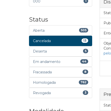
000
1
Dis
Stat
Status
Pub
Aberta
505
Enti
Cancelada
13
Obje
Cont
Deserta
5
pelo
Em andamento
44
Fracassada
8
Homologada
762
Revogada
3
Pre
Stat