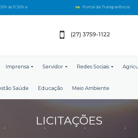
0h às 11:30h e
Portal da Transparência
(27) 3759-1122
Imprensa
Servidor
Redes Sociais
Agric
stão Saúde
Educação
Meio Ambiente
LICITAÇÕES