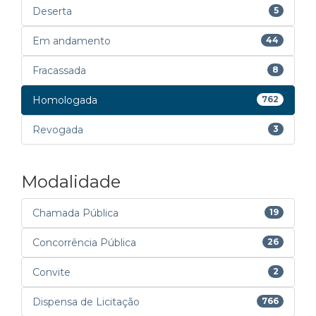
Deserta
5
Em andamento
44
Fracassada
8
Homologada
762
Revogada
3
Modalidade
Chamada Pública
19
Concorrência Pública
26
Convite
2
Dispensa de Licitação
766