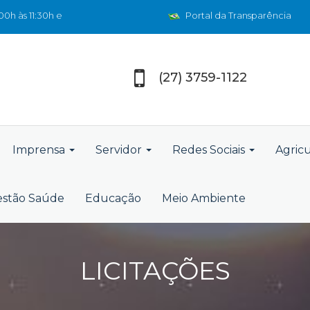
0h às 11:30h e
Portal da Transparência
(27) 3759-1122
Imprensa
Servidor
Redes Sociais
Agric
stão Saúde
Educação
Meio Ambiente
LICITAÇÕES