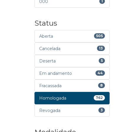
000
1
Status
Aberta
505
Cancelada
13
Deserta
5
Em andamento
44
Fracassada
8
Homologada
762
Revogada
3