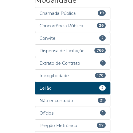
Modalidade
Chamada Pública
19
Concorrência Pública
26
Convite
2
Dispensa de Licitação
766
Extrato de Contrato
1
Inexigibilidade
170
Leilão
2
Não encontrado
21
Ofícios
1
Pregão Eletrônico
97