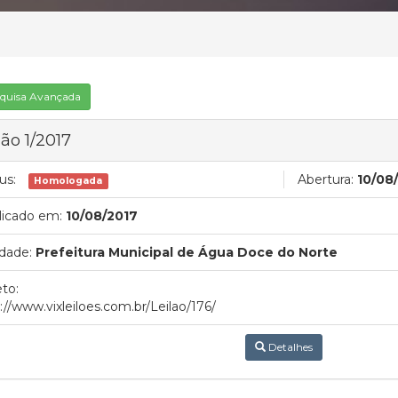
quisa Avançada
lão 1/2017
us:
Abertura:
10/08
Homologada
licado em:
10/08/2017
dade:
Prefeitura Municipal de Água Doce do Norte
to:
://www.vixleiloes.com.br/Leilao/176/
Detalhes