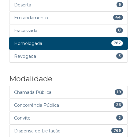
Deserta
5
Em andamento
44
Fracassada
8
Homologada
762
Revogada
3
Modalidade
Chamada Pública
19
Concorrência Pública
26
Convite
2
Dispensa de Licitação
766