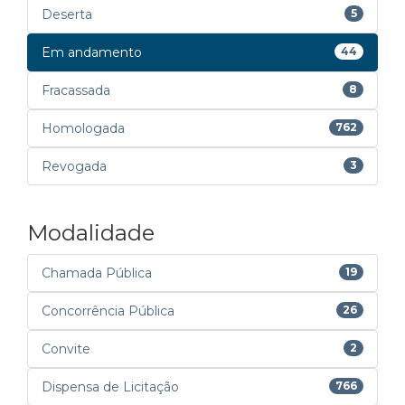
Deserta
5
Em andamento
44
Fracassada
8
Homologada
762
Revogada
3
Modalidade
Chamada Pública
19
Concorrência Pública
26
Convite
2
Dispensa de Licitação
766