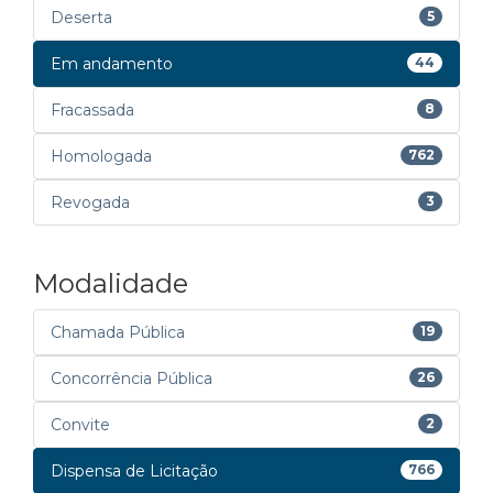
Deserta
5
Em andamento
44
Fracassada
8
Homologada
762
Revogada
3
Modalidade
Chamada Pública
19
Concorrência Pública
26
Convite
2
Dispensa de Licitação
766