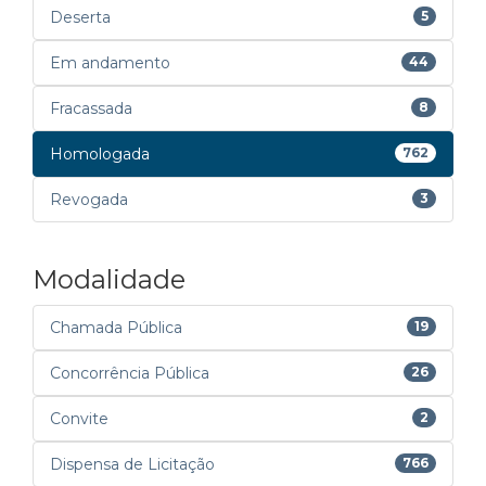
Deserta
5
Em andamento
44
Fracassada
8
Homologada
762
Revogada
3
Modalidade
Chamada Pública
19
Concorrência Pública
26
Convite
2
Dispensa de Licitação
766