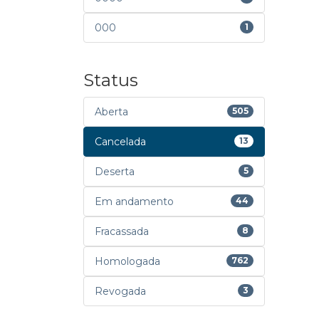
000
1
Status
Aberta
505
Cancelada
13
Deserta
5
Em andamento
44
Fracassada
8
Homologada
762
Revogada
3