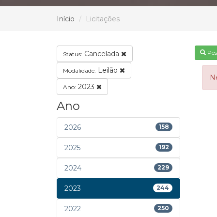
Início
Licitações
Pes
Cancelada
Status:
Leilão
Modalidade:
N
2023
Ano:
Ano
2026
158
2025
192
2024
229
2023
244
2022
250