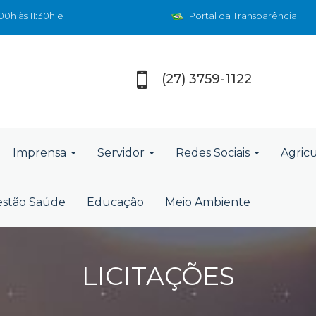
0h às 11:30h e
Portal da Transparência
(27) 3759-1122
Imprensa
Servidor
Redes Sociais
Agric
stão Saúde
Educação
Meio Ambiente
LICITAÇÕES