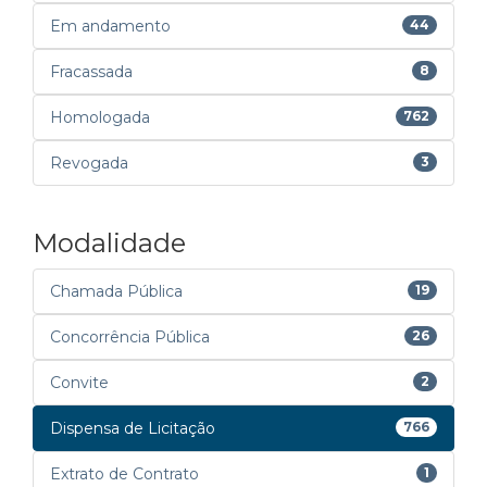
Em andamento
44
Fracassada
8
Homologada
762
Revogada
3
Modalidade
Chamada Pública
19
Concorrência Pública
26
Convite
2
Dispensa de Licitação
766
Extrato de Contrato
1