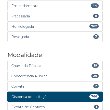
Em andamento
44
Fracassada
8
Homologada
762
Revogada
3
Modalidade
Chamada Pública
19
Concorrência Pública
26
Convite
2
Dispensa de Licitação
766
Extrato de Contrato
1