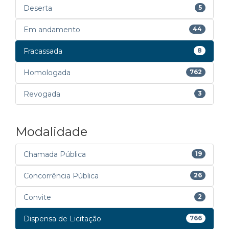
Deserta
5
Em andamento
44
Fracassada
8
Homologada
762
Revogada
3
Modalidade
Chamada Pública
19
Concorrência Pública
26
Convite
2
Dispensa de Licitação
766