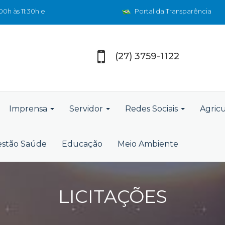
0h às 11:30h e
Portal da Transparência
(27) 3759-1122
Imprensa
Servidor
Redes Sociais
Agric
stão Saúde
Educação
Meio Ambiente
LICITAÇÕES