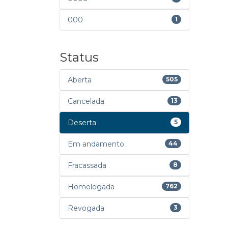
000
1
Status
Aberta
505
Cancelada
13
Deserta
5
Em andamento
44
Fracassada
8
Homologada
762
Revogada
3