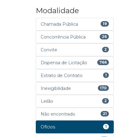
Modalidade
Chamada Pública
19
Concorrência Pública
26
Convite
2
Dispensa de Licitação
766
Extrato de Contrato
1
Inexigibilidade
170
Leilão
2
Não encontrado
21
Ofícios
1