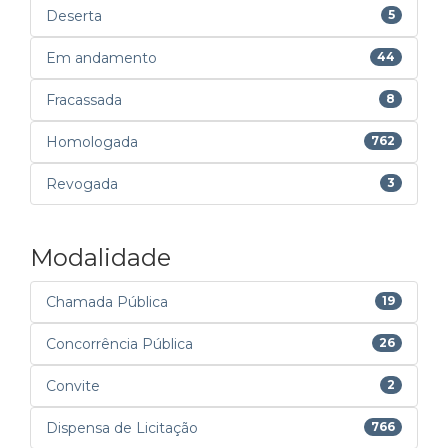
Deserta
5
Em andamento
44
Fracassada
8
Homologada
762
Revogada
3
Modalidade
Chamada Pública
19
Concorrência Pública
26
Convite
2
Dispensa de Licitação
766