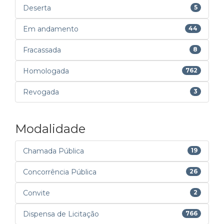
Deserta
5
Em andamento
44
Fracassada
8
Homologada
762
Revogada
3
Modalidade
Chamada Pública
19
Concorrência Pública
26
Convite
2
Dispensa de Licitação
766