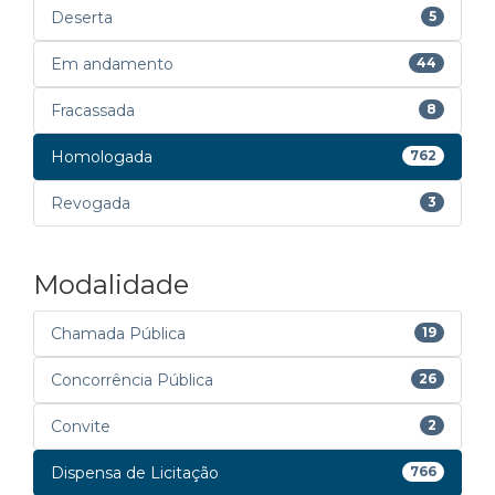
Deserta
5
Em andamento
44
Fracassada
8
Homologada
762
Revogada
3
Modalidade
Chamada Pública
19
Concorrência Pública
26
Convite
2
Dispensa de Licitação
766