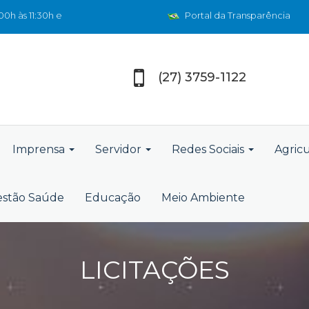
0h às 11:30h e
Portal da Transparência
(27) 3759-1122
Imprensa
Servidor
Redes Sociais
Agric
stão Saúde
Educação
Meio Ambiente
LICITAÇÕES