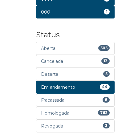
000
1
Status
Aberta
505
Cancelada
13
Deserta
5
Em andamento
44
Fracassada
8
Homologada
762
Revogada
3