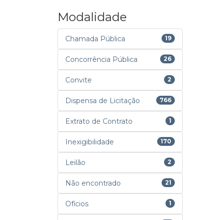
Modalidade
Chamada Pública
19
Concorrência Pública
26
Convite
2
Dispensa de Licitação
766
Extrato de Contrato
1
Inexigibilidade
170
Leilão
2
Não encontrado
21
Ofícios
1