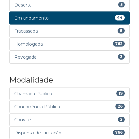
Deserta
5
Em andamento
44
Fracassada
8
Homologada
762
Revogada
3
Modalidade
Chamada Pública
19
Concorrência Pública
26
Convite
2
Dispensa de Licitação
766