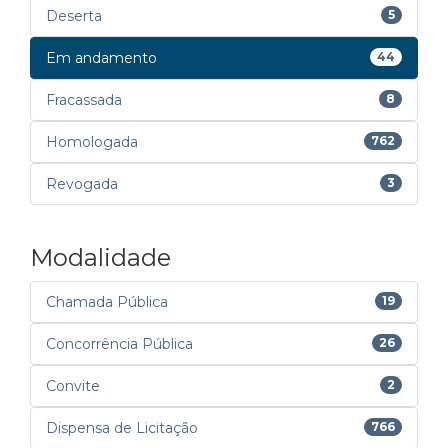
Deserta
5
Em andamento
44
Fracassada
8
Homologada
762
Revogada
3
Modalidade
Chamada Pública
19
Concorrência Pública
26
Convite
2
Dispensa de Licitação
766