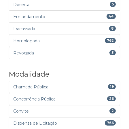
Deserta
5
Em andamento
44
Fracassada
8
Homologada
762
Revogada
3
Modalidade
Chamada Pública
19
Concorrência Pública
26
Convite
2
Dispensa de Licitação
766