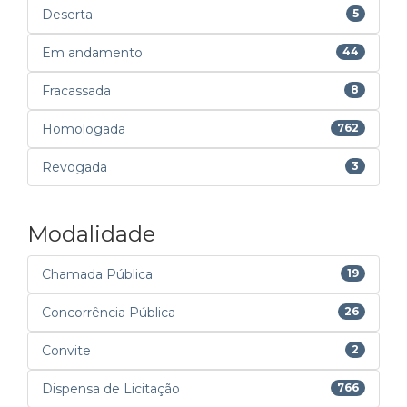
Deserta
5
Em andamento
44
Fracassada
8
Homologada
762
Revogada
3
Modalidade
Chamada Pública
19
Concorrência Pública
26
Convite
2
Dispensa de Licitação
766