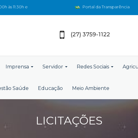
0h às 11:30h e
Portal da Transparência
(27) 3759-1122
Imprensa
Servidor
Redes Sociais
Agric
stão Saúde
Educação
Meio Ambiente
LICITAÇÕES