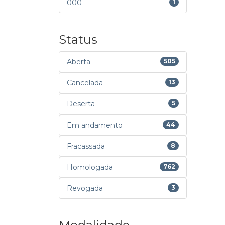
000
1
Status
Aberta
505
Cancelada
13
Deserta
5
Em andamento
44
Fracassada
8
Homologada
762
Revogada
3