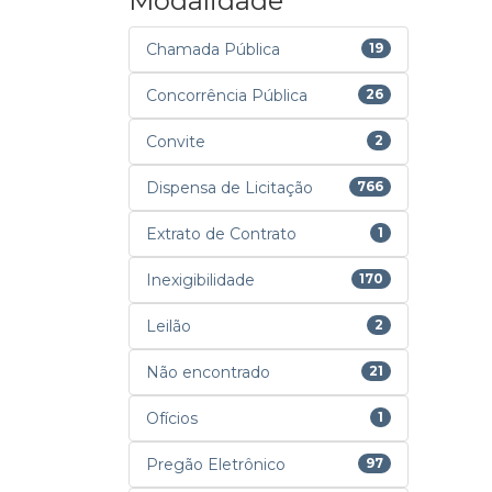
Modalidade
Chamada Pública
19
Concorrência Pública
26
Convite
2
Dispensa de Licitação
766
Extrato de Contrato
1
Inexigibilidade
170
Leilão
2
Não encontrado
21
Ofícios
1
Pregão Eletrônico
97