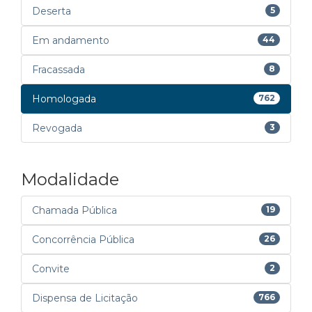
Deserta
5
Em andamento
44
Fracassada
8
Homologada
762
Revogada
3
Modalidade
Chamada Pública
19
Concorrência Pública
26
Convite
2
Dispensa de Licitação
766