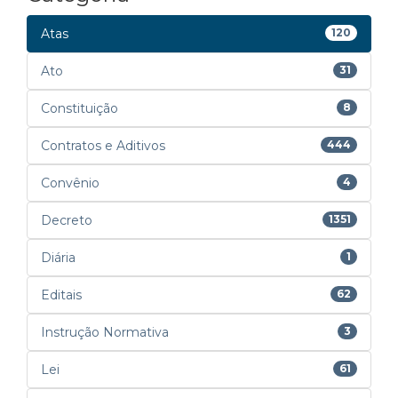
Atas
120
Ato
31
Constituição
8
Contratos e Aditivos
444
Convênio
4
Decreto
1351
Diária
1
Editais
62
Instrução Normativa
3
Lei
61